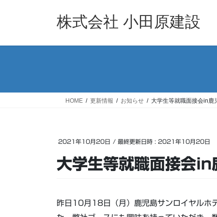
コ
ナ
ン
ビ
株式会社 小田原建設
テ
ゲ
ン
ー
ツ
シ
へ
ョ
ス
ン
キ
に
ッ
移
HOME
更新情報
お知らせ
大学生等就職面接会in
プ
動
2021年10月20日
/ 最終更新日時 :
2021年10月20日
大学生等就職面接会i
昨日10月18日（月）鹿児島サンロイヤルホ